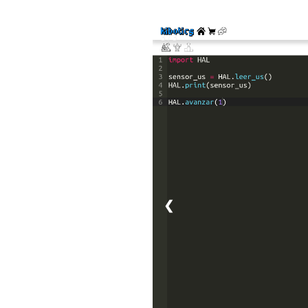
1 / 3
❮