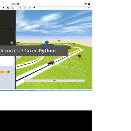
 IR con GoPiGo en
Python