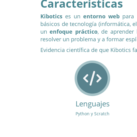
Características
Kibotics
es un
entorno web
para 
básicos de tecnología (informática, e
un
enfoque práctico
,
de aprender 
resolver un problema y a formar espír
Evidencia científica de que Kibotics 
mulados
Lenguajes
uchos más
Python y Scratch