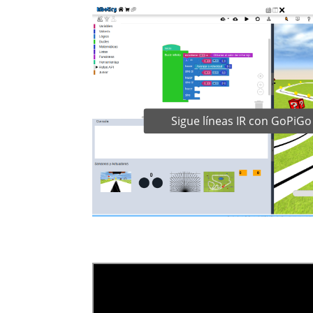
Sigue líneas IR con GoPiG