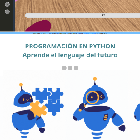
JUEGOS
do diferentes robots y escenarios, compite c
usuarios y con oponentes automáticos
mica