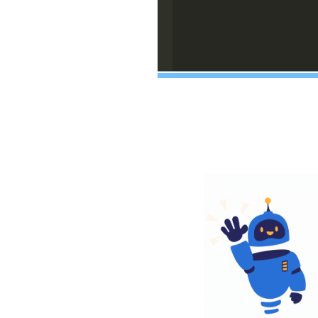
Diviértete programan
Formación acadé