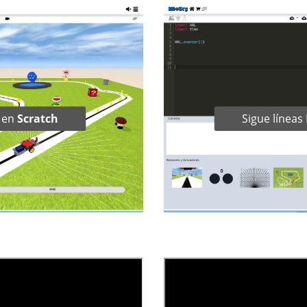
o en
Scratch
Sigue líneas